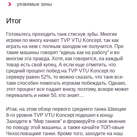
уязвимые зоны
Итог
Готовьтесь проходить танк стиснув зубы. Многие
игроки по многу качают TVP VTU Koncept, так как
играть на нем с полным заходом не получится. Про
такие машины говорят “идешь как на работу” и во
многом эта правда. Хотя, как говорится, на каждый
товар есть свой купец. А если еще отметить, что
средний процент побед на TVP VTU Koncept по
серверу равен 52%, то можно сказать, что танк все-
таки способен помогать игрокам побеждать. Однако,
этот процент все падает внизу, поэтому, вскоре может
перевалить и ниже 50, кто знает…
Итак, на этом обзор первого среднего танка Швеции
8-го уровня TVP VTU Koncept подошел к концу.
Заходите в “Мир танков” и формируйте свое мнение
по поводу этой машины, а также качайте ТОП-овые
Чехословацкие танки. Кроме того, заходите на наш