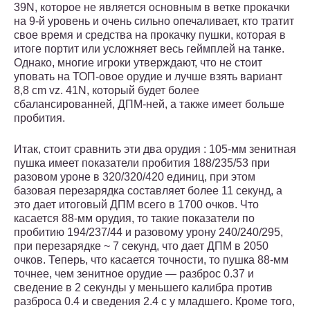
39N, которое не является основным в ветке прокачки
на 9-й уровень и очень сильно опечаливает, кто тратит
свое время и средства на прокачку пушки, которая в
итоге портит или усложняет весь геймплей на танке.
Однако, многие игроки утверждают, что не стоит
уповать на ТОП-овое орудие и лучше взять вариант
8,8 cm vz. 41N, который будет более
сбалансированней, ДПМ-ней, а также имеет больше
пробития.
Итак, стоит сравнить эти два орудия : 105-мм зенитная
пушка имеет показатели пробития 188/235/53 при
разовом уроне в 320/320/420 единиц, при этом
базовая перезарядка составляет более 11 секунд, а
это дает итоговый ДПМ всего в 1700 очков. Что
касается 88-мм орудия, то такие показатели по
пробитию 194/237/44 и разовому урону 240/240/295,
при перезарядке ~ 7 секунд, что дает ДПМ в 2050
очков. Теперь, что касается точности, то пушка 88-мм
точнее, чем зенитное орудие — разброс 0.37 и
сведение в 2 секунды у меньшего калибра против
разброса 0.4 и сведения 2.4 с у младшего. Кроме того,